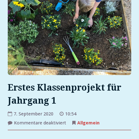
Erstes Klassenprojekt für
Jahrgang 1
7. September 2020
10:54
für
Kommentare deaktiviert
Allgemein
Erstes
Klassenprojekt
für