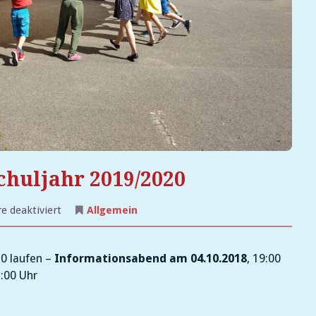
huljahr 2019/2020
für
 deaktiviert
Allgemein
Schulanmeldung
zum
Schuljahr
2019/2020
0 laufen –
Informationsabend am 04.10.2018
, 19:00
2:00 Uhr