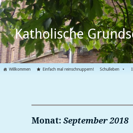
Skip
to
content
Katholische Grunds
Willkommen
Einfach mal reinschnuppern!
Schulleben
Monat:
September 2018