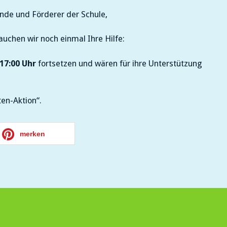
nimmt
langsam
unde und Förderer der Schule,
Gestalt
an
uchen wir noch einmal Ihre Hilfe:
 17:00 Uhr
fortsetzen und wären für ihre Unterstützung
en-Aktion“.
merken