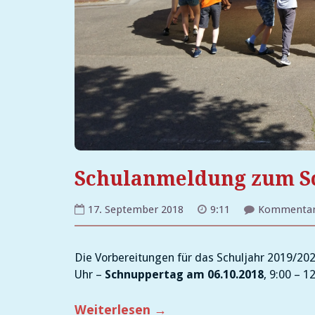
Schulanmeldung zum Sc
17. September 2018
9:11
Kommentare
Die Vorbereitungen für das Schuljahr 2019/202
Uhr –
Schnuppertag am 06.10.2018
, 9:00 – 1
„Schulanmeldung
Weiterlesen
→