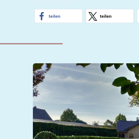
zum
Schuljahr
teilen
teilen
2019/2020“