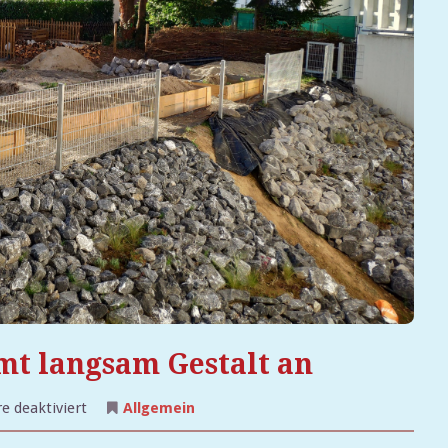
mt langsam Gestalt an
für
 deaktiviert
Allgemein
Unser
Schulgarten