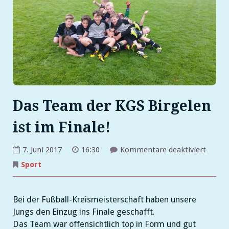
Das Team der KGS Birgelen
ist im Finale!
für
7. Juni 2017
16:30
Kommentare deaktiviert
Das
Team
Sport
der
KGS
Birgel
ist
Bei der Fußball-Kreismeisterschaft haben unsere
im
Finale!
Jungs den Einzug ins Finale geschafft.
Das Team war offensichtlich top in Form und gut