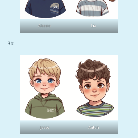
Lia
Alessio
3b:
Jesse
Anton