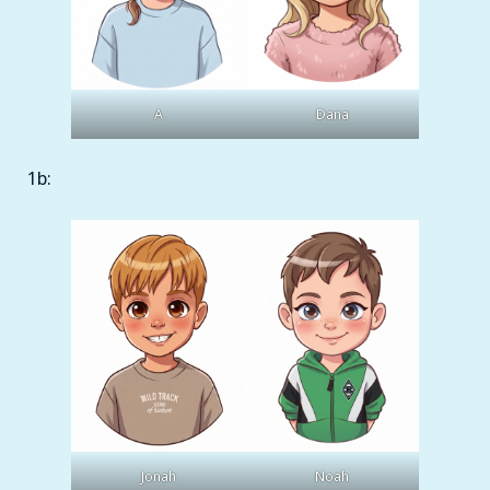
A
Dana
1b:
Jonah
Noah