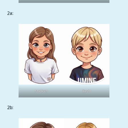
2a:
Marleen
Kevin
2b: