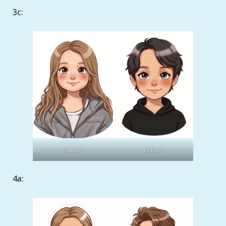
3c:
Mandy
Bennet
4a: