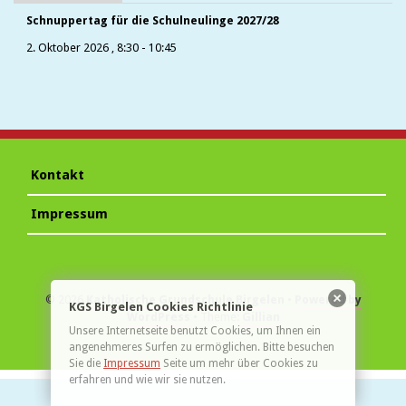
Schnuppertag für die Schulneulinge 2027/28
2. Oktober 2026
,
8:30
-
10:45
Kontakt
Impressum
© 2026
Katholische Grundschule Birgelen
Powered by
KGS Birgelen Cookies Richtlinie
WordPress
Theme:
Gillian
Unsere Internetseite benutzt Cookies, um Ihnen ein
angenehmeres Surfen zu ermöglichen. Bitte besuchen
Sie die
Impressum
Seite um mehr über Cookies zu
erfahren und wie wir sie nutzen.