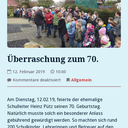
Überraschung zum 70.
12. Februar 2019
10:00
für
Kommentare deaktiviert
Allgemein
Überraschung
zum
70.
Am Dienstag, 12.02.19, feierte der ehemalige
Schulleiter Heinz Pütz seinen 70. Geburtstag.
Natürlich musste solch ein besonderer Anlass
gebührend gewürdigt werden. So machten sich rund
200 Schulkinder, Lehrerinnen und Betreuer auf den