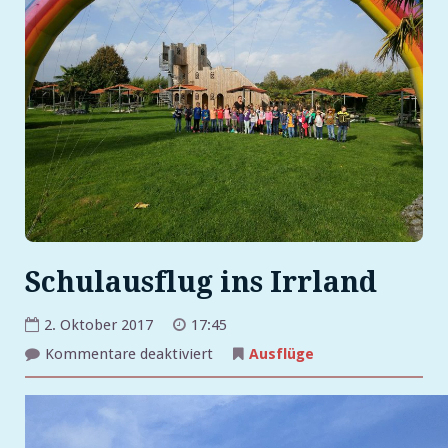
Schulausflug ins Irrland
2. Oktober 2017
17:45
für
Kommentare deaktiviert
Ausflüge
Schulausflug
ins
Irrland